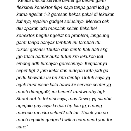
“Ketika official service center ga berani ganti
fleksibel konektor flip4 saya tanpa ganti
lcd
jg
karna ngeliat 1-2 goresan bekas pakai di lekukan
lcd
nya, repairin gadget solusinya. Mereka cek
dlu apakah ada masalah selain fleksibel
konektor, begitu ngeliat no problem, langsung
ganti tanpa banyak tambah ini tambah itu.
Dikasi garansi 1bulan dan diinfo hati hati skg
jgn trlalu barbar buka tutup krn lekukan
lcd
emang udh lumayan goresannya. Kerjaannya
cepet bgt 2 jam kelar dan didepan kita jadi ga
perlu khawatir isi hp kita diintip. Untuk saya yg
agak trust issue kalo bawa ke service center yg
musti ditinggal2, ini bener2 trustworthy bgt!
Shout out to teknisi saya, mas Dewo, yg sambil
ngerjain pny saya kerjain hp lain jg, emang
maenan mereka sehari2 sih ini. Thank you so
much repairin gadget! I will recommend you for
sure!”