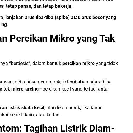
s, tetap panas, dan tetap bekerja.
ya,
lonjakan arus tiba-tiba (spike) atau arus bocor yang
ing
.
an Percikan Mikro yang Tak
hanya “berdesis”, dalam bentuk
percikan mikro
yang tidak
eausan, debu bisa menumpuk, kelembaban udara bisa
untuk
micro-arcing
—percikan kecil yang terjadi antar
an listrik skala kecil
, atau lebih buruk, jika kamu
r seperti kain, atau kertas.
om: Tagihan Listrik Diam-