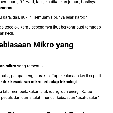
embuang 0.1 watt, tapi jika dikalikan jutaan, hasilnya
menerus
.
u bara, gas, nuklir—semuanya punya jejak karbon.
ap tercolok, kamu sebenarnya ikut berkontribusi terhadap
k kecil.
Kebiasaan Mikro yang
an mikro
yang terbentuk.
tis, pa-apa pengin praktis. Tapi kebiasaan kecil seperti
bentuk
kesadaran mikro terhadap teknologi
.
na kita memperlakukan alat, ruang, dan energi. Kalau
k peduli, dan dari situlah muncul kebiasaan “asal-asalan”