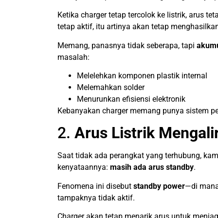
Ketika charger tetap tercolok ke listrik, arus
tetap aktif, itu artinya akan tetap menghasilk
Memang, panasnya tidak seberapa, tapi
akumu
masalah:
Melelehkan komponen plastik internal
Melemahkan solder
Menurunkan efisiensi elektronik
Kebanyakan charger memang punya sistem pendi
2.
Arus Listrik Mengal
Saat tidak ada perangkat yang terhubung, kamu
kenyataannya:
masih ada arus standby
.
Fenomena ini disebut
standby power
—di mana
tampaknya tidak aktif.
Charger akan tetap menarik arus untuk menjaga 