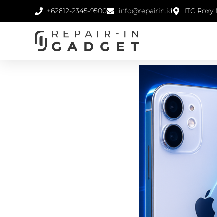
+62812-2345-9500
info@repairin.id
ITC Roxy 